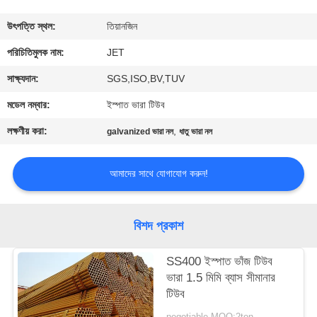
নিয়ন্ত্রণ
উৎপত্তি স্থল:
তিয়ানজিন
আমাদের
পরিচিতিমুলক নাম:
JET
সাথে
সাক্ষ্যদান:
SGS,ISO,BV,TUV
যোগাযোগ
মডেল নম্বার:
ইস্পাত ভারা টিউব
করুন
লক্ষণীয় করা:
,
galvanized ভারা নল
ধাতু ভারা নল
উদ্ধৃতির
আমাদের সাথে যোগাযোগ করুন!
জন্য
আবেদন
বিশদ প্রকাশ
SS400 ইস্পাত ভাঁজ টিউব
সাইট
ভারা 1.5 মিমি ব্যাস সীমানার
ম্যাপ
টিউব
negotiable MOQ:2ton