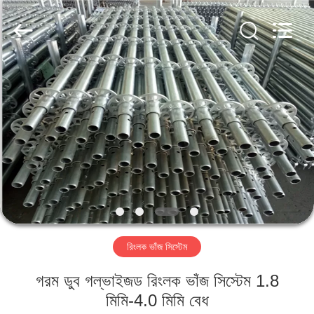
Scaffold
&
Formwork
System
Co.,
Ltd..
All
Rights
বাড়ি
Reserved.
পণ্য
আমাদের
সম্পর্কে
কারখানা
রিংলক ভাঁজ সিস্টেম
ভ্রমণ
গরম ডুব গল্ভাইজড রিংলক ভাঁজ সিস্টেম 1.8
মান
মিমি-4.0 মিমি বেধ