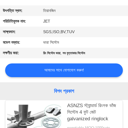
নিয়ন্ত্রণ
উৎপত্তি স্থল:
তিয়ানজিন
আমাদের
পরিচিতিমুলক নাম:
JET
সাথে
সাক্ষ্যদান:
SGS,ISO,BV,TUV
যোগাযোগ
মডেল নম্বার:
ভারা সিস্টেম
করুন
লক্ষণীয় করা:
,
রিং সিস্টেম ভারা
সব বৃত্তাকার সিস্টেম
উদ্ধৃতির
আমাদের সাথে যোগাযোগ করুন!
জন্য
আবেদন
বিশদ প্রকাশ
ASNZS স্ট্যান্ডার্ড রিংলক ভাঁজ
সাইট
সিস্টেম 4 ফুট জেট
ম্যাপ
galvanized ringlock
negotiable MOQ:1000sets