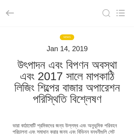
Scaffold
&
Formwork
System
Co.,
Ltd..
All
Rights
বাড়ি
Reserved.
NEWS
Jan 14, 2019
পণ্য
উৎপাদন এবং বিপণন অবস্থা
আমাদের
এবং 2017 সালে মাপকাঠি
সম্পর্কে
লিজিং শিল্পের বাজার অপারেশন
পরিস্থিতি বিশ্লেষণ
কারখানা
ভ্রমণ
ভারা কাঠামোটি শ্রমিকদের জন্য উল্লম্ব এবং অনুভূমিক পরিবহন
মান
পরিচালনা এবং সমাধান করার জন্য এবং বিভিন্ন বন্ধনীগুলি সেট