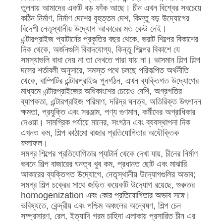
তুলনায় আমাদের একটি বড় ফাঁক আছে। চীন এখন বিশ্বের সবচেয়ে
কঠিন নির্মাণ, নির্মাণ দেশের বৃহত্তম দেশ, কিন্তু বড় উদ্যোগের
বিদেশী নেতৃস্থানীয় উদ্যোগ আকারের মত কেউ নেই।
এন্টারপ্রাইজ প্যাটার্নের প্রকৃতির বছর থেকে, ভরাট শিল্পের বিকাশের
দিক থেকে, অর্জনগুলি বিবাদযোগ্য, কিন্তু শিল্পের বিকাশে যে
সমস্যাগুলি বাধা দেয় না তা দেখতে পারা যায় না। ভাসমান শিল্প শিল্প
দলের শর্তাবলী অনুসারে, সমস্ত পথে চলছে পরিকল্পিত অর্থনীতি
থেকে, বাম্পিটির এন্টারপ্রাইজ পুনর্গঠন, এখন ব্যক্তিগত উদ্যোগের
মাধ্যমে এন্টারপ্রাইজের অধিকাংশের চেয়েও বেশি, অগ্রগতির
ব্যাপকতা, এন্টারপ্রাইজ পরিমাণ, দরিদ্র ঘনত্ব, অতিরিক্ত উৎপাদন
ক্ষমতা, প্রযুক্তি এবং সরঞ্জাম, পণ্য গুণমান, কর্মীদের অগ্রাধিকার
দেওয়া। সামগ্রিক পর্যায়ে মানের, সংগঠন এবং ব্যবস্থাপনা দিক
এখনও কম, শিল্প কাঠামো বাজার প্রতিযোগিতার অযৌক্তিক
ফলাফল।
সমগ্র শিল্পের প্রতিযোগিতার প্যাটার্ন থেকে দেখা যায়, চীনের নির্মাণ
ভবনে শিল্প বাজারের ঘনত্ব খুব কম, প্রধানত ছোট এবং মাঝারি
আকারের ব্যক্তিগত উদ্যোগে, নেতৃস্থানীয় উদ্যোগগুলির অভাব;
সমগ্র শিল্প চক্রের সাথে জড়িত কয়েকটি উদ্যোগ রয়েছে, গুরুতর
homogenization এবং কোর প্রতিযোগিতার অভাব সঙ্গে।
ভবিষ্যতে, কেন্দ্রীয় এবং পশ্চিম অঞ্চলের অন্বেষণ, শিল্প চেন
সম্প্রসারণ, রেল, ইত্যাদি গরম চাহিদা এলাকায় প্রসারিত চীন এর