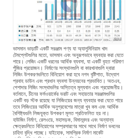
ভাসমান ভাড়াটি একটি সরঞ্জাম পণ্য যা অ্যালুমিনিয়াম খাদ
টেমপ্লেটগুলির মতো, ভাসমান এবং অনুরূপভাবে ব্যবহার করা যেতে
পারে। লেজিং একটি ধরনের আর্থিক ব্যবসা, যা একটি বৃহত পরিমাণ
পুঁজির প্রয়োজন। নির্মাণের সংস্থানগুলি বা কারখানাগুলি দ্বারা
লিজিং উপকরণগুলিতে বিনিয়োগ করা হবে নগদ বৃষ্টিপাত, উদ্যোগ
প্রবাহ ডাউন এবং প্রধান ব্যবসা উন্নয়নের প্রভাবিত। অতএব,
পেশাদার লিজিং সংস্থাগুলির অস্তিত্ব মূল্যবান এবং প্রয়োজনীয়।
বর্তমানে, চীনের ফর্মওয়ার্কের ভরাট এবং সহায়তার সরঞ্জামগুলির
একটি বড় স্টক রয়েছে যা লিজিংয়ের জন্য ব্যবহার করা যেতে পারে
তবে লিজিংয়ের আর্থিক অনুপ্রবেশের মাত্রা খুব কম এবং আর্থিক
বৈশিষ্ট্যগুলি লিজযুক্ত উপকরণ মূলত প্রতিফলিত হয় না।
হাউজিং নির্মাণ, রেলওয়ে, মহাসড়ক, বিমানবন্দর এবং অন্যান্য
ক্ষেত্রগুলিতে বিনিয়োগের সম্প্রসারণের সাথে সাথে নির্মাণ ভবনের
চাহিদা বৃদ্ধি পাচ্ছে। যাইহোক, সামগ্রিক নির্মাণ মার্কেট